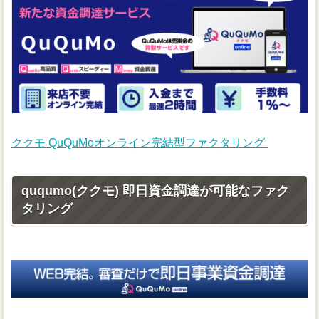
ククモ QuQuMoオンライン完結型ファクタリング
ququmo(ククモ) 即日資金調達が可能なファク
タリング